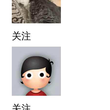
关注
关注