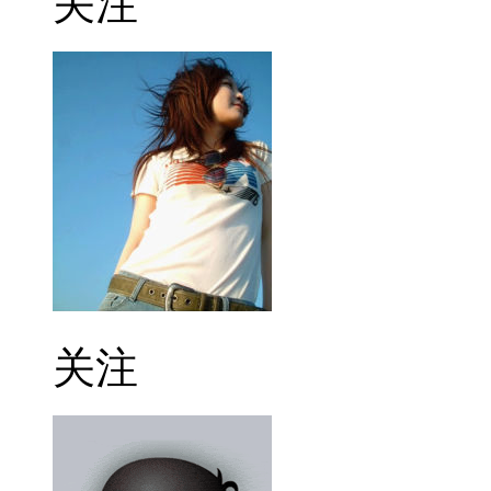
关注
关注