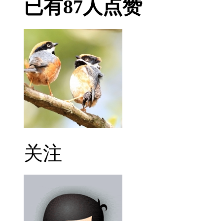
已有87人点赞
关注