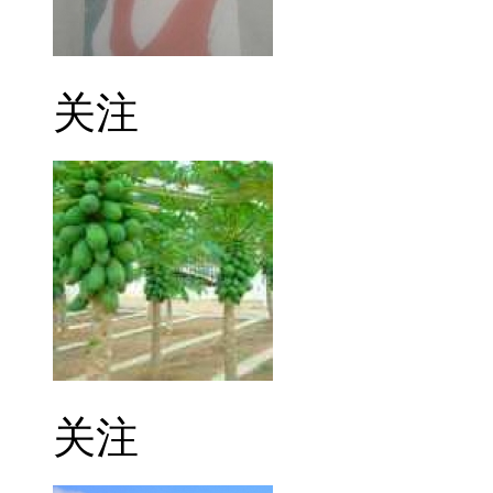
关注
关注