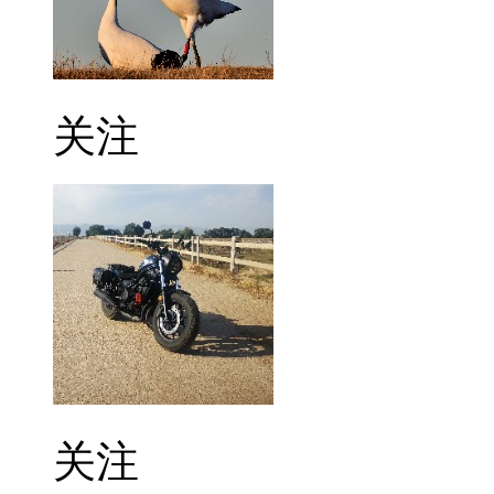
关注
关注