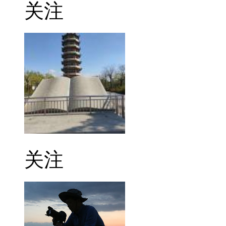
关注
关注