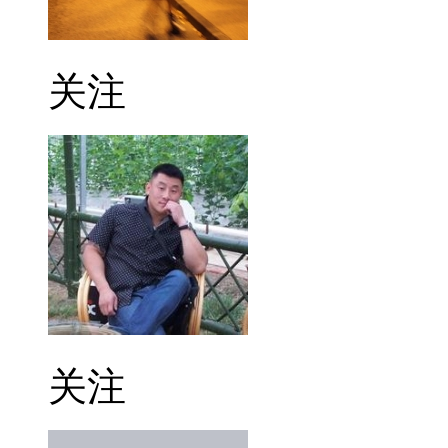
关注
关注